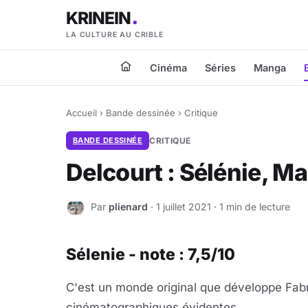
KRINEIN
LA CULTURE AU CRIBLE
Cinéma
Séries
Manga
Accueil
›
Bande dessinée
›
Critique
BANDE DESSINÉE
CRITIQUE
Delcourt : Sélénie, 
Par
plienard
· 1 juillet 2021 · 1 min de lecture
P
Sélenie - note : 7,5/10
C'est un monde original que développe Fab
cinématographiques évidentes.