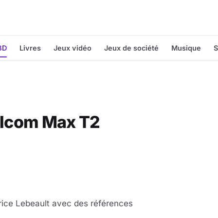
BD
Livres
Jeux vidéo
Jeux de société
Musique
S
Malcom Max T2
rice Lebeault avec des références