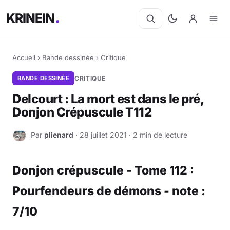
KRINEIN
Accueil
›
Bande dessinée
›
Critique
BANDE DESSINÉE
CRITIQUE
Delcourt : La mort est dans le pré,
Donjon Crépuscule T112
Par
plienard
· 28 juillet 2021 · 2 min de lecture
P
Donjon crépuscule - Tome 112 :
Pourfendeurs de démons - note :
7/10