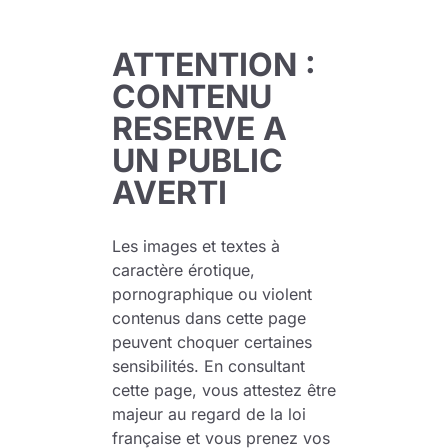
ATTENTION :
CONTENU
RESERVE A
UN PUBLIC
AVERTI
Les images et textes à
Même morte on ne peut résister à Nina
caractère érotique,
pornographique ou violent
Libérée de l'emprise télépathique de la reine des
contenus dans cette page
arachnéides et de son lien à la ruche, Nina est
peuvent choquer certaines
maintenant un excellent agent de terrain aux
sensibilités. En consultant
cette page, vous attestez être
méthodes bien personnelles héritées de son
majeur au regard de la loi
passé. En effet, à l'instar de la Mutante dans le
française et vous prenez vos