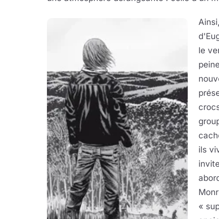
Ainsi
d'Eug
le ve
peine
nouve
prése
crocs
group
cach
ils v
invit
abord
Monr
« sup