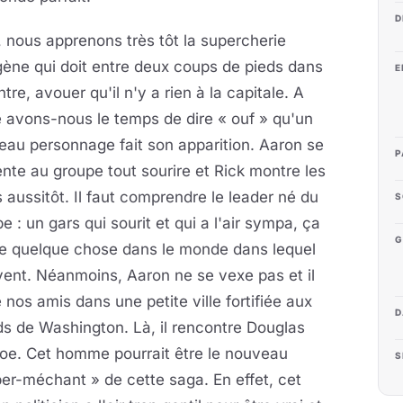
D
, nous apprenons très tôt la supercherie
ène qui doit entre deux coups de pieds dans
E
ntre, avouer qu'il n'y a rien à la capitale. A
 avons-nous le temps de dire « ouf » qu'un
au personnage fait son apparition. Aaron se
P
nte au groupe tout sourire et Rick montre les
 aussitôt. Il faut comprendre le leader né du
S
e : un gars qui sourit et qui a l'air sympa, ça
G
e quelque chose dans le monde dans lequel
ivent. Néanmoins, Aaron ne se vexe pas et il
e nos amis dans une petite ville fortifiée aux
D
s de Washington. Là, il rencontre Douglas
oe. Cet homme pourrait être le nouveau
S
er-méchant » de cette saga. En effet, cet