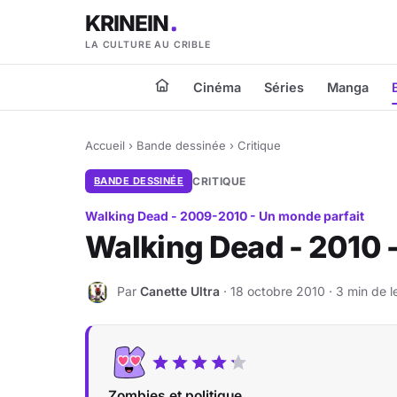
KRINEIN
LA CULTURE AU CRIBLE
Cinéma
Séries
Manga
Accueil
›
Bande dessinée
›
Critique
BANDE DESSINÉE
CRITIQUE
Walking Dead - 2009-2010 - Un monde parfait
Walking Dead - 2010 
Par
Canette Ultra
· 18 octobre 2010 · 3 min de l
C
Zombies et politique