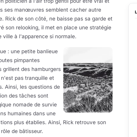
n politicien a l'air trop gentil pour être vrai et
es ses manœuvres semblent cacher autre
. Rick de son côté, ne baisse pas sa garde et
é son relooking, il met en place une stratégie
ille à l'apparence si normale.
ue : une petite banlieue
toutes pimpantes
s grillent des hamburgers
n'est pas tranquille et
es. Ainsi, les questions de
ition des tâches sont
gique nomade de survie
tions humaines dans une
tions plus établies. Ainsi, Rick retrouve son
rôle de bâtisseur.