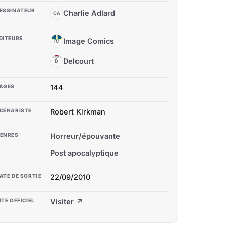
ESSINATEUR
Charlie Adlard
CA
DITEURS
Image Comics
IC
Delcourt
D
AGES
144
CÉNARISTE
Robert Kirkman
ENRES
Horreur/épouvante
Post apocalyptique
ATE DE SORTIE
22/09/2010
ITE OFFICIEL
Visiter ↗