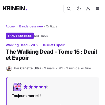
KRINEIN
Accueil
›
Bande dessinée
›
Critique
Cinéma
BANDE DESSINÉE
CRITIQUE
Walking Dead - 2012 - Deuil et Espoir
Séries
The Walking Dead - Tome 15 : Deuil
et Espoir
Manga
Par
Canette Ultra
· 9 mars 2012 · 3 min de lecture
BD
C
Livres
Jeux vidéo
Toujours mortel !
Jeux de société