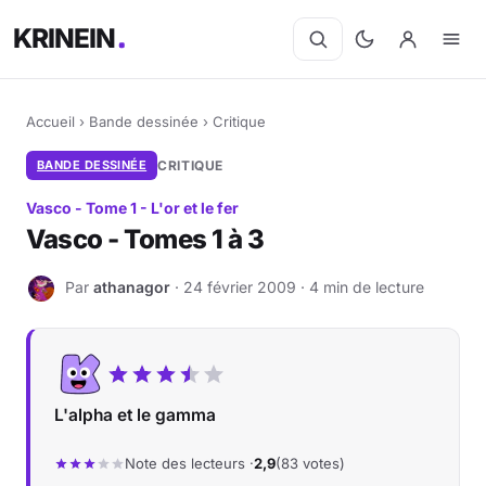
KRINEIN
Accueil
›
Bande dessinée
›
Critique
BANDE DESSINÉE
CRITIQUE
Vasco - Tome 1 - L'or et le fer
Vasco - Tomes 1 à 3
Par
athanagor
· 24 février 2009 · 4 min de lecture
A
L'alpha et le gamma
Note des lecteurs ·
2,9
(83 votes)