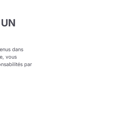
 UN
tenus dans
ge, vous
nsabilités par
ICHE TECHNIQUE
CÉNARISTE
Frantico
OLORISTE
Frantico
ESSINATEUR
Frantico
DITEUR