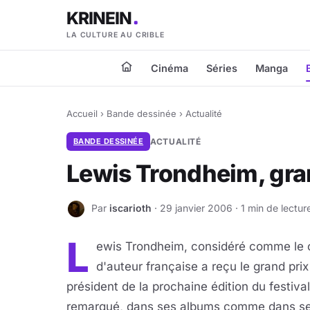
KRINEIN
LA CULTURE AU CRIBLE
Cinéma
Séries
Manga
Accueil
›
Bande dessinée
›
Actualité
BANDE DESSINÉE
ACTUALITÉ
Lewis Trondheim, gra
Par
iscarioth
· 29 janvier 2006 · 1 min de lectur
I
L
ewis Trondheim, considéré comme le c
d'auteur française a reçu le grand prix
président de la prochaine édition du festiva
remarqué, dans ses albums comme dans ses