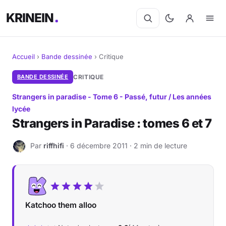
KRINEIN
Accueil
›
Bande dessinée
›
Critique
Cinéma
BANDE DESSINÉE
CRITIQUE
Strangers in paradise - Tome 6 - Passé, futur / Les années
Séries
lycée
Strangers in Paradise : tomes 6 et 7
Manga
Par
riffhifi
· 6 décembre 2011 · 2 min de lecture
R
BD
Livres
Jeux vidéo
Katchoo them alloo
Jeux de société