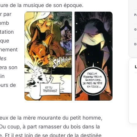
eure de la musique de son époque.
r par
P
lomb
G
tation
yque
D
inement
des
era son
in
ours de
œux de la mère mourante du petit homme,
Du coup, à part ramasser du bois dans la
. Et il est loin de se douter de la destinée