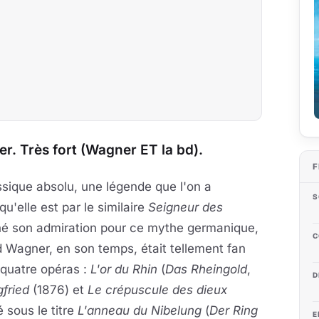
 Très fort (Wagner ET la bd).
F
sique absolu, une légende que l'on a
S
u'elle est par le similaire
Seigneur des
aché son admiration pour ce mythe germanique,
C
ard Wagner, en son temps, était tellement fan
 quatre opéras :
L'or du Rhin
(
Das Rheingold
,
D
gfried
(1876) et
Le crépuscule des dieux
é sous le titre
L'anneau du Nibelung
(
Der Ring
E