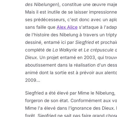
des Nibelungen
), constitue une œuvre maj
Mais il est inutile de se laisser impressionne
ses prédécesseurs, c'est donc avec un ap
sans faille que
Alex Alice
s'attaque à l'adap
de l'histoire des Nibelung à travers un tript
dessiné, entamé ici par
Siegfried
et procha
complété de
La Walkyrie
et
Le crépuscule 
Dieux
. Un projet entamé en 2003, qui trouv
aboutissement dans la réalisation d'un dess
animé dont la sortie est à prévoir aux alent
2009...
Siegfried a été élevé par Mime le Nibelung,
forgeron de son état. Conformément aux v
Mime l'a élevé dans l'ignorance des Dieux. 
forêt, Siegfried ne sait pas faire grand chose