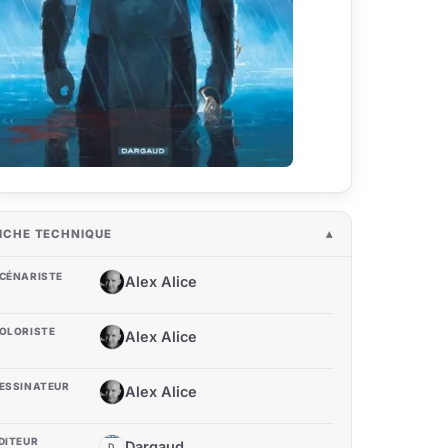
ICHE TECHNIQUE
CÉNARISTE
Alex Alice
AA
OLORISTE
Alex Alice
AA
ESSINATEUR
Alex Alice
AA
DITEUR
Dargaud
D