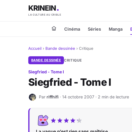
KRINEIN
LA CULTURE AU CRIBLE
Cinéma
Séries
Manga
Accueil
›
Bande dessinée
›
Critique
BANDE DESSINÉE
CRITIQUE
Siegfried - Tome I
Siegfried - Tome I
Par
riffhifi
· 14 octobre 2007 · 2 min de lecture
R
La vague n’est rien sans maîtrise