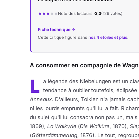
Note des lecteurs ·
3,3
(126 votes)
Fiche technique →
Cette critique figure dans
nos 4 étoiles et plus
.
A consommer en compagnie de Wagner.
L
a légende des Niebelungen est un clas
tendance à oublier toutefois, éclipsée q
Anneaux
. D'ailleurs, Tolkien n'a jamais c
ni les lourds emprunts qu'il lui a fait. Rich
du sujet qu'il lui consacra non pas un, mais
1869),
La Walkyrie
(
Die Walküre
, 1870),
Sie
(
Götterdämmerung
, 1876). Le tout, regroup