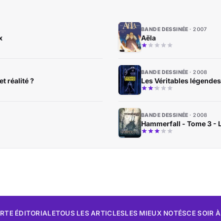
BANDE DESSINÉE
2007
x
Aëla
BANDE DESSINÉE
2008
t réalité ?
Les Véritables légende
BANDE DESSINÉE
2008
Hammerfall - Tome 3 - 
RTE ÉDITORIALE
TOUS LES ARTICLES
LES MIEUX NOTÉS
CE SOIR À