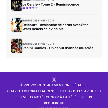
BANDE DESSINÉE
2013
Le Cercle - Tome 2 - Réminiscence
BANDE DESSINÉE
2015
Delcourt - Avalanche de héros avec Star
Wars Rebels et Invincible
BANDE DESSINÉE
2014
Panini Comics - Un début d'année musclé !
À PROPOS
CONTACT
MENTIONS LÉGALES
CHARTE ÉDITORIALE
ACCESSIBILITÉ
TOUS LES ARTICLES
LES MIEUX NOTÉS
CE SOIR À LA TÉLÉ
LES JEUX
RECHERCHE