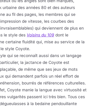
poteux où les angles sont bien marqués,
k urbaine des années 80 et des auteurs
ine au fil des pages, les membres qui se
e impression de vitesse, les courbes des
invraisemblables) qui deviennent de plus en
s le style des
Voisins du 109
dont le
e certaine fluidité qui, mise au service de la
le style Coyote.
yle qui se reconnaît aussi dans un langage
particulier, la jactance de Coyote est
mplaçable, de même que ses jeux de mots
x qui demandent parfois un réel effort de
éhension, bourrés de références culturelles.
fet, Coyote manie la langue avec virtuosité et
ires vulgarités passent ici très bien. Tous ces
dégueulasses à la bedaine pendouillante