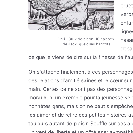
éruct
verba
enfan
ligne
Chili : 30 k de bison, 10 caisses
hasar
de Jack, quelques haricots...
débar
ce que je viens de dire sur la finesse de l'au
On s'attache finalement à ces personnages
des relations d'amitié saines et le cœur sur 
main. Certes ce ne sont pas des personnag
moraux, ni un exemple pour la jeunesse sel
honnêtes gens, mais on ne peut s'empêche
les aimer et de relire ces petites histoires 
toujours autant de plaisir. Souffle sur ces a
un vent de liberté et un côté anar sympathi