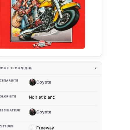
ICHE TECHNIQUE
CÉNARISTE
Coyote
C
OLORISTE
Noir et blanc
ESSINATEUR
Coyote
C
DITEURS
Freeway
F