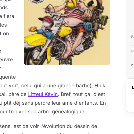
 bds
e fiera
 les
t on
P
e
G
'œuvre
D
r
quente
out vert, celui qui a une grande barbe), Hulk
cal, père de
Litteul Kévin
. Bref, tout ça, c'est
 ptit déj sans perdre leur âme d'enfants. En
pour trouver son arbre généalogique...
sens, est de voir l'évolution du dessin de