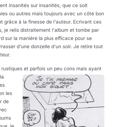
ent insanités sur insanités, que ce soit
les ou autres mais toujours avec un côté bon
t grâce à la finesse de l'auteur. Ecrivant ces
s, je relis distraitement l'album et tombe par
d sur la manière la plus efficace pour se
rasser d'une donzelle d'un soir. Je retire tout
teur.
 rustiques et parfois un peu cons mais
ayant
la
es
on les
r de
avec
lbums
que, le