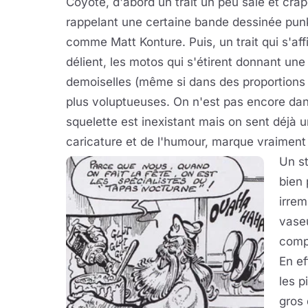
Coyote, d'abord un trait un peu sale et cra
rappelant une certaine bande dessinée pun
comme Matt Konture. Puis, un trait qui s'aff
délient, les motos qui s'étirent donnant un
demoiselles (même si dans des proportions 
plus voluptueuses. On n'est pas encore dan
squelette est inexistant mais on sent déjà un
caricature et de l'humour, marque vraiment 
Un st
bien 
irre
vaseu
compr
En ef
les p
gros 