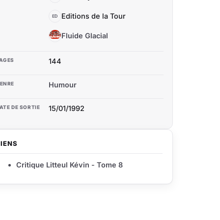
Editions de la Tour
ED
Fluide Glacial
FG
AGES
144
ENRE
Humour
ATE DE SORTIE
15/01/1992
LIENS
Critique Litteul Kévin - Tome 8