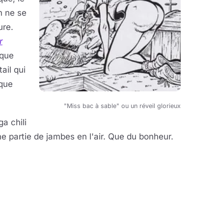
n ne se
ure.
r
 que
ail qui
aque
"Miss bac à sable" ou un réveil glorieux
a chili
ne partie de jambes en l'air. Que du bonheur.