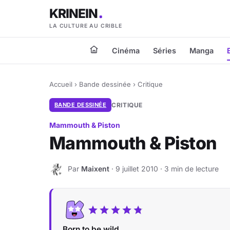
KRINEIN
LA CULTURE AU CRIBLE
Cinéma
Séries
Manga
Accueil
›
Bande dessinée
›
Critique
BANDE DESSINÉE
CRITIQUE
Mammouth & Piston
Mammouth & Piston
Par
Maixent
· 9 juillet 2010 · 3 min de lecture
M
Born to be wild