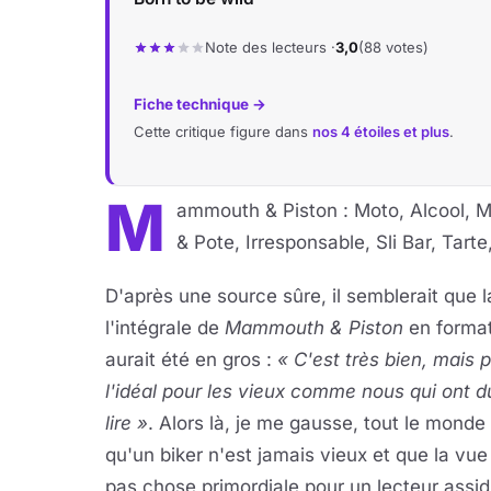
Note des lecteurs ·
3,0
(88 votes)
Fiche technique →
Cette critique figure dans
nos 4 étoiles et plus
.
M
ammouth & Piston : Moto, Alcool, M
& Pote, Irresponsable, Sli Bar, Tart
D'après une source sûre, il semblerait que 
l'intégrale de
Mammouth & Piston
en format
aurait été en gros :
« C'est très bien, mais 
l'idéal pour les vieux comme nous qui ont d
lire »
. Alors là, je me gausse, tout le monde 
qu'un biker n'est jamais vieux et que la vue
pas chose primordiale pour un lecteur assid