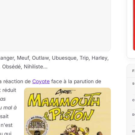
anger, Meuf, Outlaw, Ubuesque, Trip, Harley,
e, Obsédé, Nihiliste…
F
la réaction de
Coyote
face à la parution
de
S
 réduit
pas
C
u mal à
D
sait
 n'est
E
u qui