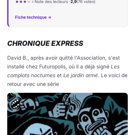
Note des lecteurs ·
2,9
(76 votes)
Fiche technique →
CHRONIQUE EXPRESS
David B., après avoir quitté l'Association, s'est
installé chez Futuropolis, où il a déjà signé
Les
complots nocturnes
et
Le jardin armé
. Le voici de
retour avec une série