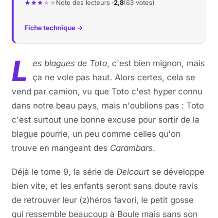
Note des lecteurs ·
2,8
(63 votes)
Musique
Fiche technique →
Sortir
L
es blagues de Toto
, c'est bien mignon, mais
Sciences & Tech
ça ne vole pas haut. Alors certes, cela se
vend par camion, vu que Toto c'est hyper connu
Forum
dans notre beau pays, mais n'oublions pas : Toto
c'est surtout une bonne excuse pour sortir de la
blague pourrie, un peu comme celles qu'on
trouve en mangeant des
Carambars
.
Déjà le tome 9, la série de
Delcourt
se développe
bien vite, et les enfants seront sans doute ravis
de retrouver leur (z)héros favori, le petit gosse
qui ressemble beaucoup à Boule mais sans son