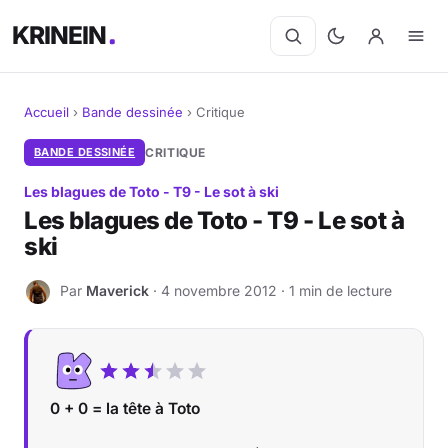
KRINEIN
Accueil
›
Bande dessinée
›
Critique
Cinéma
BANDE DESSINÉE
CRITIQUE
Les blagues de Toto - T9 - Le sot à ski
Séries
Les blagues de Toto - T9 - Le sot à
ski
Manga
Par
Maverick
· 4 novembre 2012 · 1 min de lecture
BD
M
Livres
Jeux vidéo
0 + 0 = la tête à Toto
Jeux de société