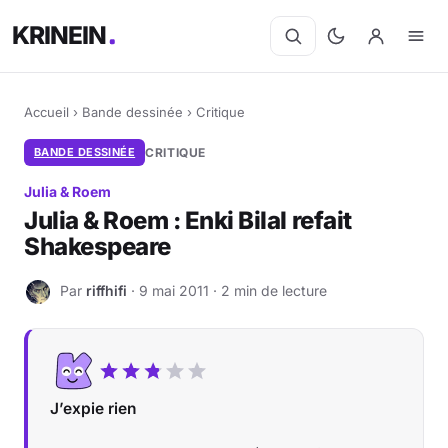
KRINEIN
Accueil
›
Bande dessinée
›
Critique
BANDE DESSINÉE
CRITIQUE
Julia & Roem
Julia & Roem : Enki Bilal refait
Shakespeare
Par
riffhifi
· 9 mai 2011 · 2 min de lecture
R
J’expie rien