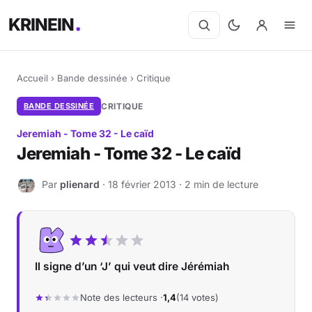
KRINEIN
Accueil
›
Bande dessinée
›
Critique
BANDE DESSINÉE
CRITIQUE
Jeremiah - Tome 32 - Le caïd
Jeremiah - Tome 32 - Le caïd
Par
plienard
· 18 février 2013 · 2 min de lecture
P
Il signe d’un ‘J’ qui veut dire Jérémiah
Note des lecteurs ·
1,4
(14 votes)