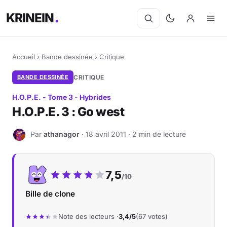
KRINEIN
Accueil
›
Bande dessinée
›
Critique
BANDE DESSINÉE
CRITIQUE
H.O.P.E. - Tome 3 - Hybrides
H.O.P.E. 3 : Go west
Par
athanagor
· 18 avril 2011 · 2 min de lecture
A
Notre note :
7,5
/10
Bille de clone
Note des lecteurs ·
3,4/5
(67 votes)