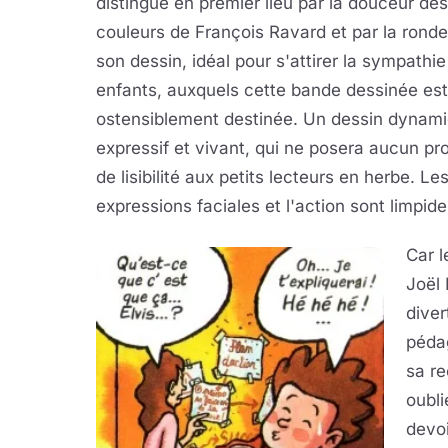
distingue en premier lieu par la douceur des
couleurs de François Ravard et par la rond
son dessin, idéal pour s'attirer la sympathi
enfants, auxquels cette bande dessinée est
ostensiblement destinée. Un dessin dynami
expressif et vivant, qui ne posera aucun p
de lisibilité aux petits lecteurs en herbe. Le
expressions faciales et l'action sont limpid
Car l
Joël 
diver
pédag
sa re
oubli
devoi