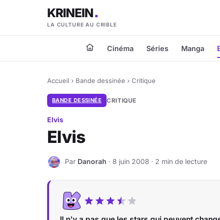
KRINEIN
LA CULTURE AU CRIBLE
Cinéma
Séries
Manga
Accueil
›
Bande dessinée
›
Critique
BANDE DESSINÉE
CRITIQUE
Elvis
Elvis
Par
Danorah
· 8 juin 2008 · 2 min de lecture
D
Il n'y a pas que les stars qui peuvent chan