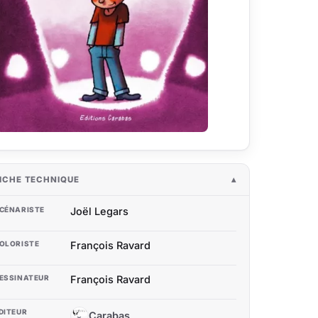
ICHE TECHNIQUE
CÉNARISTE
Joël Legars
OLORISTE
François Ravard
ESSINATEUR
François Ravard
DITEUR
Carabas
C