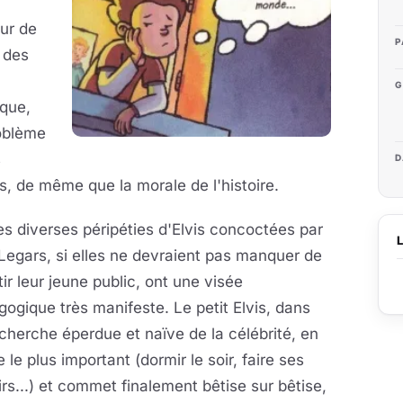
eur de
P
e des
G
que,
roblème
s
D
es, de même que la morale de l'histoire.
es diverses péripéties d'Elvis concoctées par
Legars, si elles ne devraient pas manquer de
tir leur jeune public, ont une visée
ogique très manifeste. Le petit Elvis, dans
cherche éperdue et naïve de la célébrité, en
e le plus important (dormir le soir, faire ses
rs...) et commet finalement bêtise sur bêtise,