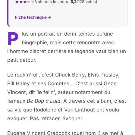
Note des lecteurs ·
3,2
(128 votes)
Fiche technique →
P
lus un portrait en demi-teintes qu'une
biographie, mais cette rencontre avec
l'homme discret derrière sa légende vaut bien un
petit détour.
Le rock'n'roll, c'est Chuck Berry, Elvis Presley,
Bill Haley et ses Comètes... C'est aussi Gene
Vincent, dit ‘le félin', auteur notamment du
fameux
Be Bop a Lula
. A travers cet album, c'est
sa vie que Rodolphe et Van Linthout ont voulu
évoquer. Pas retracer, évoquer.
Eugene Vincent Craddock (quel nom !) se met à