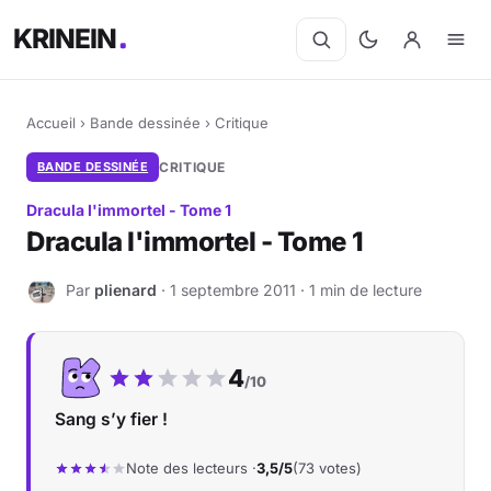
KRINEIN
Accueil
›
Bande dessinée
›
Critique
BANDE DESSINÉE
CRITIQUE
Dracula l'immortel - Tome 1
Dracula l'immortel - Tome 1
Par
plienard
· 1 septembre 2011 · 1 min de lecture
P
Notre note :
4
/10
Sang s’y fier !
Note des lecteurs ·
3,5/5
(73 votes)