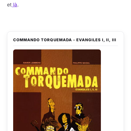
et
là
.
COMMANDO TORQUEMADA - EVANGILES I, II, III