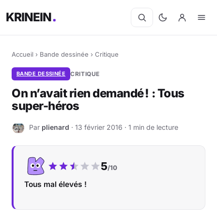
KRINEIN
Accueil
›
Bande dessinée
›
Critique
BANDE DESSINÉE
CRITIQUE
On n’avait rien demandé ! : Tous
super-héros
Par
plienard
· 13 février 2016 · 1 min de lecture
P
Notre note :
5
/10
Tous mal élevés !