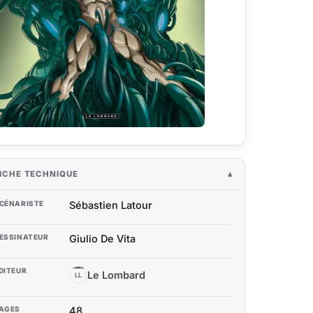
ICHE TECHNIQUE
CÉNARISTE
Sébastien Latour
ESSINATEUR
Giulio De Vita
DITEUR
Le Lombard
LL
AGES
48