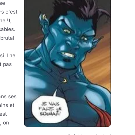
 se
rs c'est
e !),
sables.
brutal
i il ne
t pas
ans ses
ins et
est
n, on