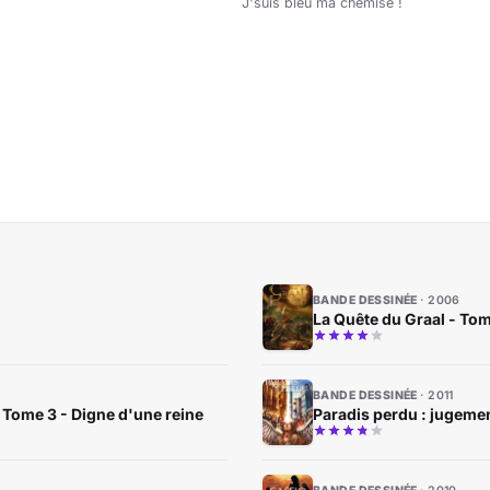
J'suis bleu ma chemise !
BANDE DESSINÉE
2006
La Quête du Graal - To
BANDE DESSINÉE
2011
 Tome 3 - Digne d'une reine
Paradis perdu : jugeme