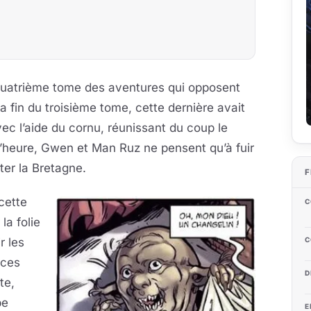
 quatrième tome des aventures qui opposent
 fin du troisième tome, cette dernière avait
 avec l’aide du cornu, réunissant du coup le
’heure, Gwen et Man Ruz ne pensent qu’à fuir
er la Bretagne.
F
cette
C
la folie
r les
C
nces
D
te,
be
E