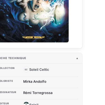
ICHE TECHNIQUE
OLLECTION
Soleil Celtic
SC
OLORISTE
Mirka Andolfo
ESSINATEUR
Rémi Torregrossa
DITEUR
Soleil
S