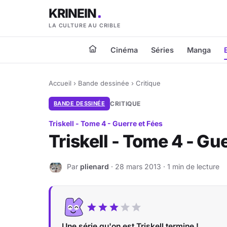
KRINEIN
LA CULTURE AU CRIBLE
Cinéma
Séries
Manga
Accueil
›
Bande dessinée
›
Critique
BANDE DESSINÉE
CRITIQUE
Triskell - Tome 4 - Guerre et Fées
Triskell - Tome 4 - Gu
Par
plienard
· 28 mars 2013 · 1 min de lecture
P
Une série qu'on est Triskell termine !