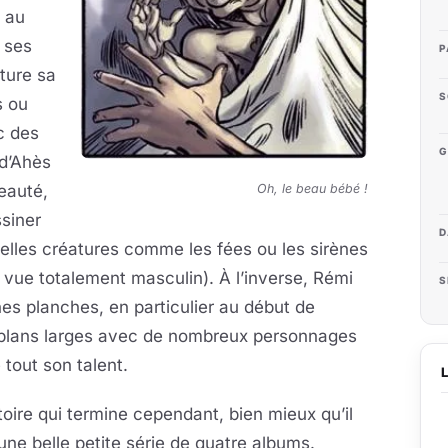
 au
À ses
P
ture sa
S
s ou
c des
G
 d’Ahès
eauté,
Oh, le beau bébé !
ssiner
D
lles créatures comme les fées ou les sirènes
 vue totalement masculin). À l’inverse, Rémi
S
nes planches, en particulier au début de
s plans larges avec de nombreux personnages
 tout son talent.
oire qui termine cependant, bien mieux qu’il
e belle petite série de quatre albums.