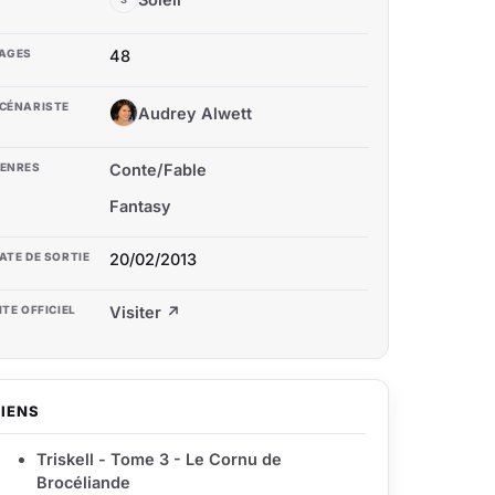
AGES
48
CÉNARISTE
Audrey Alwett
AA
ENRES
Conte/Fable
Fantasy
ATE DE SORTIE
20/02/2013
ITE OFFICIEL
Visiter ↗
LIENS
Triskell - Tome 3 - Le Cornu de
Brocéliande