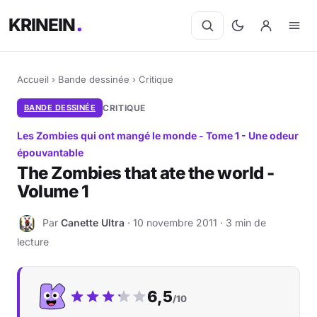
KRINEIN
Accueil
›
Bande dessinée
›
Critique
BANDE DESSINÉE
CRITIQUE
Les Zombies qui ont mangé le monde - Tome 1 - Une odeur
épouvantable
The Zombies that ate the world -
Volume 1
Par
Canette Ultra
· 10 novembre 2011 · 3 min de
C
lecture
Notre note :
6,5
/10