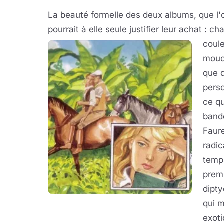
La beauté formelle des deux albums, que l'o
pourrait à elle seule justifier leur achat : 
coule
mouch
que d
perso
ce qu
bande
Faur
radic
temps
premi
dipty
qui m
exoti