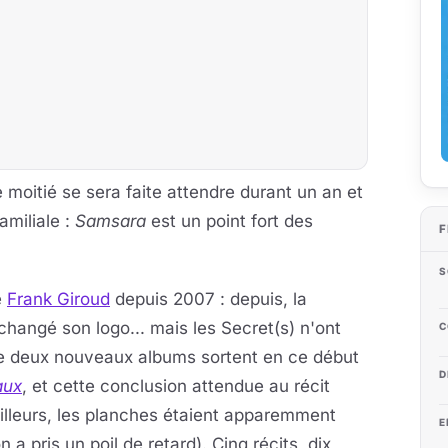
moitié se sera faite attendre durant un an et
amiliale :
Samsara
est un point fort des
F
S
e
Frank Giroud
depuis 2007 : depuis, la
changé son logo... mais les Secret(s) n'ont
C
que deux nouveaux albums sortent en ce début
D
aux
, et cette conclusion attendue au récit
lleurs, les planches étaient apparemment
E
 a pris un poil de retard). Cinq récits, dix