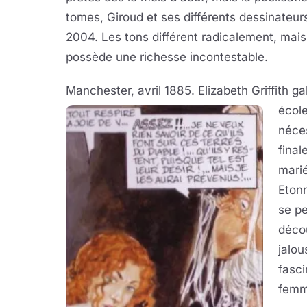
tomes, Giroud et ses différents dessinateur
2004. Les tons différent radicalement, mai
possède une richesse incontestable.
Manchester, avril 1885. Elizabeth Griffith 
école
néce
final
marié
Etonn
se pe
décou
jalou
fasci
femme