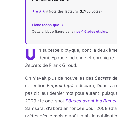
Note des lecteurs ·
3,7
(88 votes)
Fiche technique →
Cette critique figure dans
nos 4 étoiles et plus
.
U
n superbe diptyque, dont la deuxième 
demi. Epopée indienne et chronique f
Secrets
de Frank Giroud.
On n'avait plus de nouvelles des
Secrets
d
collection
Empreinte(s)
a disparu, Dupuis a 
pas dit leur dernier mot pour autant, puis
2009 : le one-shot
Pâques avant les Rame
Samsara, d'abord annoncée pour 2008 (d'ai
prêtes dès le mois d'août, mais la publication