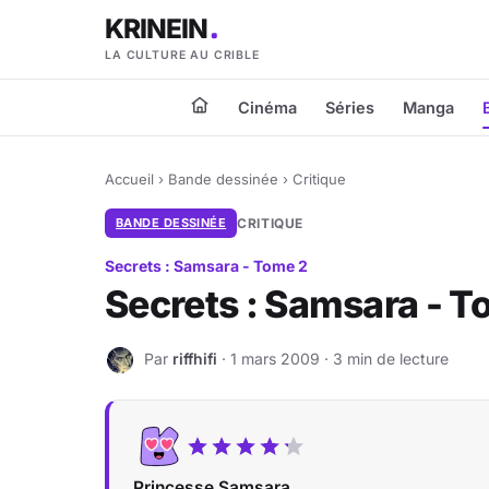
KRINEIN
LA CULTURE AU CRIBLE
Cinéma
Séries
Manga
Accueil
›
Bande dessinée
›
Critique
BANDE DESSINÉE
CRITIQUE
Secrets : Samsara - Tome 2
Secrets : Samsara - To
Par
riffhifi
· 1 mars 2009 · 3 min de lecture
R
Princesse Samsara