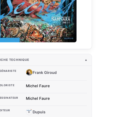
ICHE TECHNIQUE
CÉNARISTE
Frank Giroud
FG
OLORISTE
Michel Faure
ESSINATEUR
Michel Faure
DITEUR
Dupuis
D