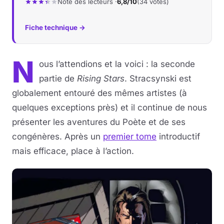
Note des lecteurs ·
6,8/10
(34 votes)
Fiche technique →
N
ous l’attendions et la voici : la seconde
partie de
Rising Stars
. Stracsynski est
globalement entouré des mêmes artistes (à
quelques exceptions près) et il continue de nous
présenter les aventures du Poète et de ses
congénères. Après un
premier tome
introductif
mais efficace, place à l’action.