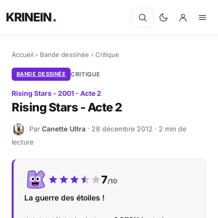
KRINEIN
Accueil
›
Bande dessinée
›
Critique
BANDE DESSINÉE
CRITIQUE
Rising Stars - 2001 - Acte 2
Rising Stars - Acte 2
Par
Canette Ultra
· 28 décembre 2012 · 2 min de
C
lecture
Notre note :
7
/10
La guerre des étoiles !