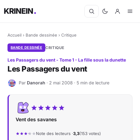
KRINEIN
Accueil
›
Bande dessinée
›
Critique
BANDE DESSINÉE
CRITIQUE
Les Passagers du vent - Tome 1 - La fille sous la dunette
Les Passagers du vent
Par
Danorah
· 2 mai 2008 · 5 min de lecture
D
Vent des savanes
Note des lecteurs ·
3,3
(153 votes)