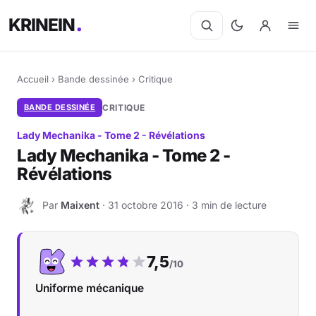
KRINEIN
Accueil
›
Bande dessinée
›
Critique
BANDE DESSINÉE
CRITIQUE
Lady Mechanika - Tome 2 - Révélations
Lady Mechanika - Tome 2 -
Révélations
Par
Maixent
· 31 octobre 2016 · 3 min de lecture
M
Notre note :
7,5
/10
Uniforme mécanique