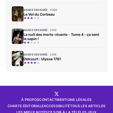
BANDE DESSINÉE
2005
Le Vol du Corbeau
BANDE DESSINÉE
2013
La nuit des morts-vivants - Tome 4 - ça sent
le sapin !
BANDE DESSINÉE
2015
Delcourt : Ulysse 1781
À PROPOS
CONTACT
MENTIONS LÉGALES
CHARTE ÉDITORIALE
ACCESSIBILITÉ
TOUS LES ARTICLES
LES MIEUX NOTÉS
CE SOIR À LA TÉLÉ
LES JEUX