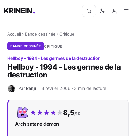
KRINEIN
Accueil
›
Bande dessinée
›
Critique
BANDE DESSINÉE
CRITIQUE
Hellboy - 1994 - Les germes de la destruction
Hellboy - 1994 - Les germes de la
destruction
Par
kenji
· 13 février 2006 · 3 min de lecture
K
Notre note :
8,5
/10
Arch satané démon