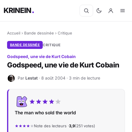
KRINEIN
Accueil
›
Bande dessinée
›
Critique
BANDE DESSINÉE
CRITIQUE
Godspeed, une vie de Kurt Cobain
Godspeed, une vie de Kurt Cobain
Par
Lestat
· 8 août 2004 · 3 min de lecture
L
The man who sold the world
Note des lecteurs ·
3,9
(251 votes)