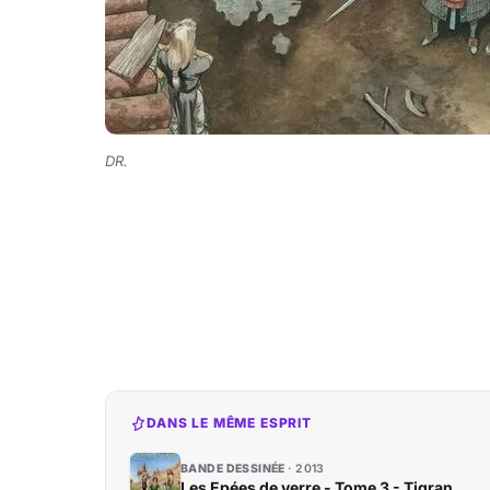
DR.
DANS LE MÊME ESPRIT
BANDE DESSINÉE
2013
Les Epées de verre - Tome 3 - Tigran