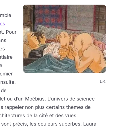
emble
es
et. Pour
ans
les
tiaire
e
remier
DR.
Ensuite,
 de
illet ou d’un Moébius. L’univers de science-
ns rappeler non plus certains thèmes de
hitectures de la cité et des vues
 sont précis, les couleurs superbes. Laura