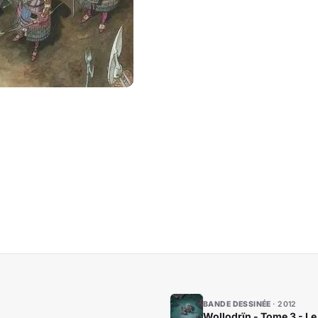
BANDE DESSINÉE
2012
Wollodrïn - Tome 3 - Le