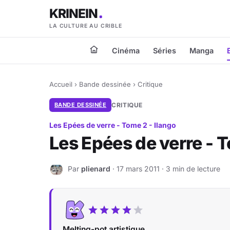
KRINEIN
LA CULTURE AU CRIBLE
Cinéma
Séries
Manga
Accueil
›
Bande dessinée
›
Critique
BANDE DESSINÉE
CRITIQUE
Les Epées de verre - Tome 2 - Ilango
Les Epées de verre - T
Par
plienard
· 17 mars 2011 · 3 min de lecture
P
Melting-pot artistique