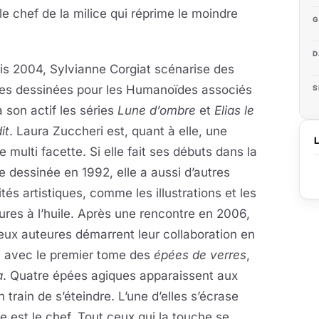
le chef de la milice qui réprime le moindre
G
D
is 2004, Sylvianne Corgiat scénarise des
es dessinées pour les Humanoïdes associés
S
à son actif les séries
Lune d’ombre
et
Elias le
it
. Laura Zuccheri est, quant à elle, une
te multi facette. Si elle fait ses débuts dans la
 dessinée en 1992, elle a aussi d’autres
ités artistiques, comme les illustrations et les
ures à l’huile. Après une rencontre en 2006,
eux auteures démarrent leur collaboration en
 avec le premier tome des
épées de verres
,
a
. Quatre épées agiques apparaissent aux
 train de s’éteindre. L’une d’elles s’écrase
e est le chef. Tout ceux qui la touche se