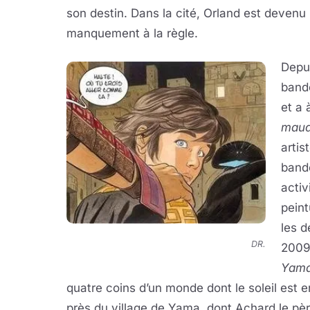
son destin. Dans la cité, Orland est devenu 
manquement à la règle.
Depu
band
et a 
maud
artis
bande
activ
peint
les d
DR.
2009
Yam
quatre coins d’un monde dont le soleil est en
près du village de Yama, dont Achard le pèr