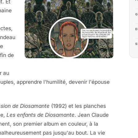
t. Et
haine
G
ctes,
D
bandeau
S
le
fin de
r au
euples, apprendre l'humilité, devenir l'épouse
ssion de Diosamante
(1992) et les planches
me,
Les enfants de Diosamante
. Jean Claude
ment, son premier album en couleur, à la
malheureusement pas jusqu'au bout. La vie