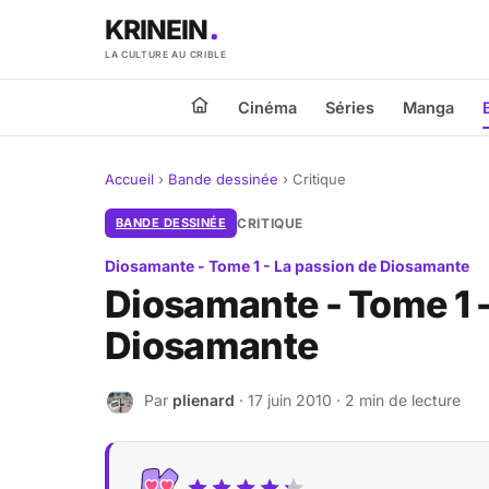
KRINEIN
LA CULTURE AU CRIBLE
Cinéma
Séries
Manga
Accueil
›
Bande dessinée
›
Critique
BANDE DESSINÉE
CRITIQUE
Diosamante - Tome 1 - La passion de Diosamante
Diosamante - Tome 1 -
Diosamante
Par
plienard
· 17 juin 2010 · 2 min de lecture
P