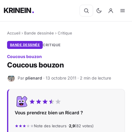
KRINEIN
Accueil
›
Bande dessinée
›
Critique
BANDE DESSINÉE
CRITIQUE
Coucous bouzon
Coucous bouzon
Par
plienard
· 13 octobre 2011 · 2 min de lecture
P
Vous prendrez bien un Ricard ?
Note des lecteurs ·
2,9
(82 votes)