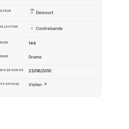
DITEUR
Delcourt
D
OLLECTION
Contrebande
C
AGES
144
ENRE
Drame
ATE DE SORTIE
23/06/2010
ITE OFFICIEL
Visiter ↗