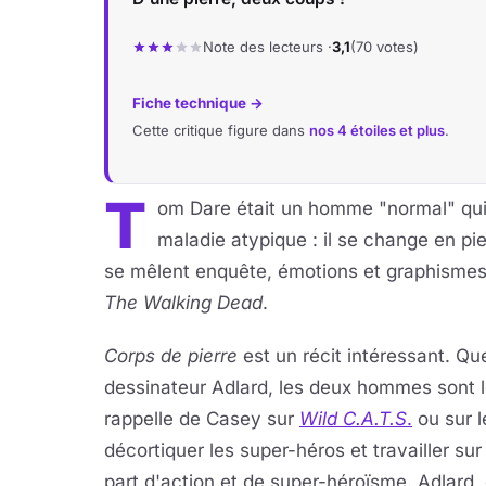
Note des lecteurs ·
3,1
(70 votes)
Fiche technique →
Cette critique figure dans
nos 4 étoiles et plus
.
T
om Dare était un homme "normal" qui
maladie atypique : il se change en pi
se mêlent enquête, émotions et graphismes 
The Walking Dead
.
Corps de pierre
est un récit intéressant. Qu
dessinateur Adlard, les deux hommes sont loi
rappelle de Casey sur
Wild C.A.T.S
.
ou sur 
décortiquer les super-héros et travailler su
part d'action et de super-héroïsme. Adlard,