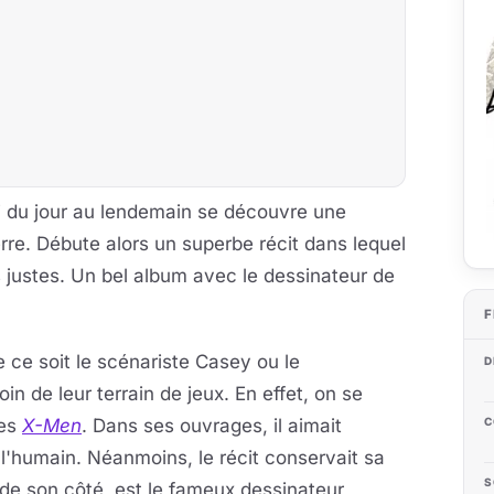
 du jour au lendemain se découvre une
erre. Débute alors un superbe récit dans lequel
justes. Un bel album avec le dessinateur de
F
e ce soit le scénariste Casey ou le
D
n de leur terrain de jeux. En effet, on se
les
X-Men
. Dans ses ouvrages, il aimait
C
r l'humain. Néanmoins, le récit conservait sa
S
 de son côté, est le fameux dessinateur