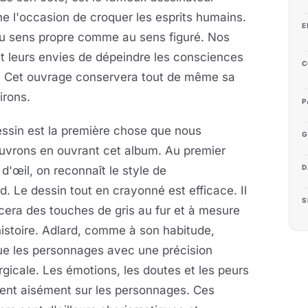
ne l'occasion de croquer les esprits humains.
E
re au sens propre comme au sens figuré. Nos
t leurs envies de dépeindre les consciences
C
é. Cet ouvrage conservera tout de même sa
irons.
P
ssin est la première chose que nous
G
uvrons en ouvrant cet album. Au premier
D
d'œil, on reconnaît le style de
d. Le dessin tout en crayonné est efficace. Il
S
cera des touches de gris au fur et à mesure
histoire. Adlard, comme à son habitude,
ue les personnages avec une précision
rgicale. Les émotions, les doutes et les peurs
sent aisément sur les personnages. Ces