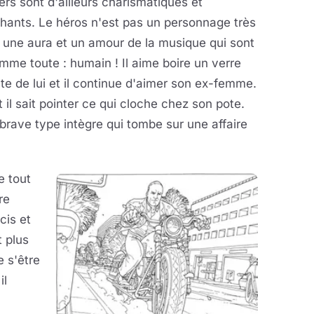
ers sont d'ailleurs charismatiques et
hants. Le héros n'est pas un personnage très
 une aura et un amour de la musique qui sont
me toute : humain ! Il aime boire un verre
nte de lui et il continue d'aimer son ex-femme.
 il sait pointer ce qui cloche chez son pote.
brave type intègre qui tombe sur une affaire
e tout
re
cis et
t plus
e s'être
il