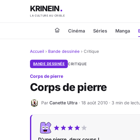
KRINEIN
LA CULTURE AU CRIBLE
Cinéma
Séries
Manga
Accueil
›
Bande dessinée
›
Critique
BANDE DESSINÉE
CRITIQUE
Corps de pierre
Corps de pierre
Par
Canette Ultra
· 18 août 2010 · 3 min de lect
C
D'une pierre, deux coups !