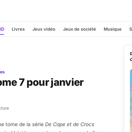
BD
Livres
Jeux vidéo
Jeux de société
Musique
S
res
ome 7 pour janvier
cture
me tome de la série
De Cape et de Crocs