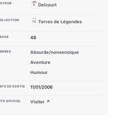
DITEUR
Delcourt
D
OLLECTION
Terres de Légendes
TD
AGES
48
ENRES
Absurde/nonsensique
Aventure
Humour
ATE DE SORTIE
11/01/2006
ITE OFFICIEL
Visiter ↗