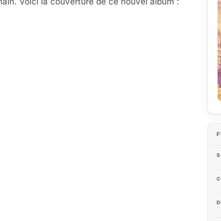
hain. Voici la couverture de ce nouvel album :
F
S
C
D