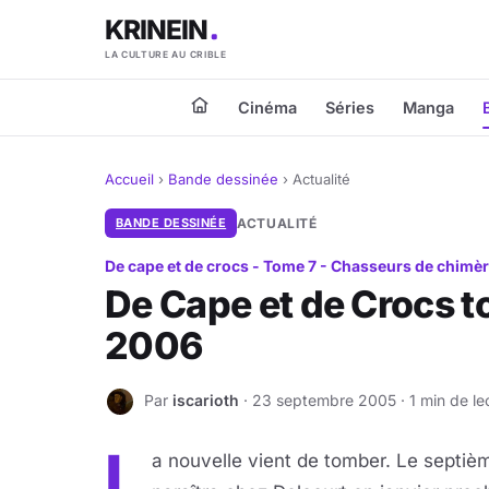
KRINEIN
LA CULTURE AU CRIBLE
Cinéma
Séries
Manga
Accueil
›
Bande dessinée
›
Actualité
BANDE DESSINÉE
ACTUALITÉ
De cape et de crocs - Tome 7 - Chasseurs de chimè
De Cape et de Crocs t
2006
Par
iscarioth
· 23 septembre 2005 · 1 min de le
I
L
a nouvelle vient de tomber. Le septiè