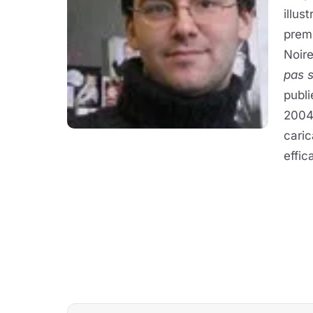
illus
premi
Noire
pas 
publi
2004 
caric
effic