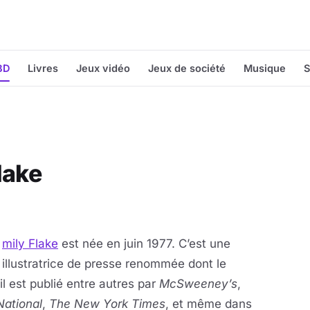
BD
Livres
Jeux vidéo
Jeux de société
Musique
S
lake
mily Flake
est née en juin 1977. C’est une
illustratrice de presse renommée dont le
il est publié entre autres par
McSweeney’s
,
National
,
The New York Times
, et même dans