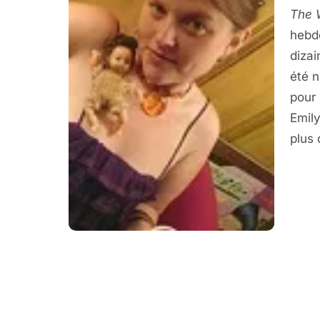
The W
hebd
dizai
été n
pour 
Emily
plus 