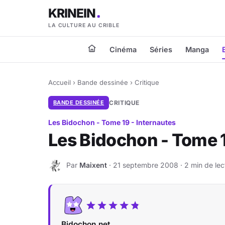
KRINEIN
LA CULTURE AU CRIBLE
Cinéma
Séries
Manga
Accueil
›
Bande dessinée
›
Critique
BANDE DESSINÉE
CRITIQUE
Les Bidochon - Tome 19 - Internautes
Les Bidochon - Tome 1
Par
Maixent
· 21 septembre 2008 · 2 min de lec
M
Bidochon.net