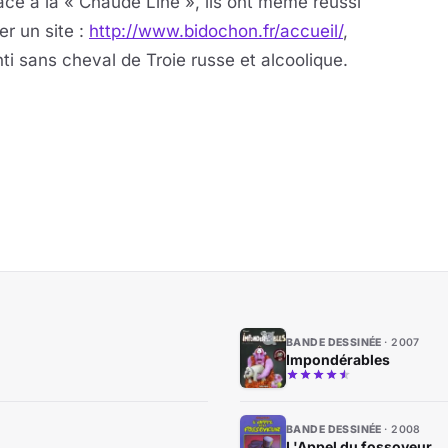
âce à la « Chaude Line », ils ont même réussi
er un site :
http://www.bidochon.fr/accueil/
,
ti sans cheval de Troie russe et alcoolique.
BANDE DESSINÉE
2007
Impondérables
BANDE DESSINÉE
2008
L'Appel du fossoyeur