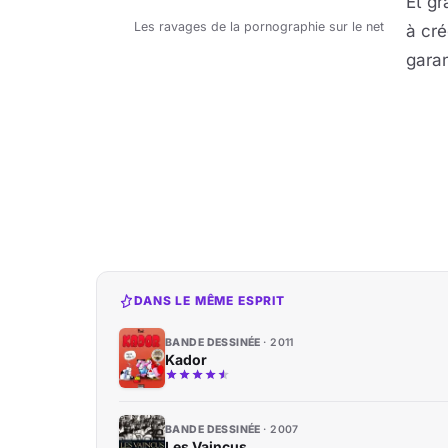
Et gr
Les ravages de la pornographie sur le net
à cré
garan
DANS LE MÊME ESPRIT
BANDE DESSINÉE
2011
Kador
BANDE DESSINÉE
2007
Les Vaincus