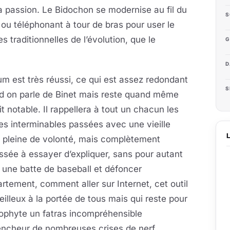
a passion. Le Bidochon se modernise au fil du
S
 ou téléphonant à tour de bras pour user le
es traditionnelles de l’évolution, que le
G
D
um est très réussi, ce qui est assez redondant
S
d on parle de Binet mais reste quand même
it notable. Il rappellera à tout un chacun les
es interminables passées avec une vieille
e pleine de volonté, mais complètement
sée à essayer d’expliquer, sans pour autant
r une batte de baseball et défoncer
artement, comment aller sur Internet, cet outil
illeux à la portée de tous mais qui reste pour
ophyte un fatras incompréhensible
encheur de nombreuses crises de nerf.