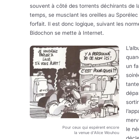
souvent à côté des torrents déchirants de l
temps, se musclant les oreilles au Sporélec
forfait. Il est donc logique, suivant les norm
Bidochon se mette à Internet.
L’alb
quan
un fa
soiré
tant
dépas
sorti
l’app
merve
Pour ceux qui espérent encore
le né
la venue d'Alice Wouhou
décl