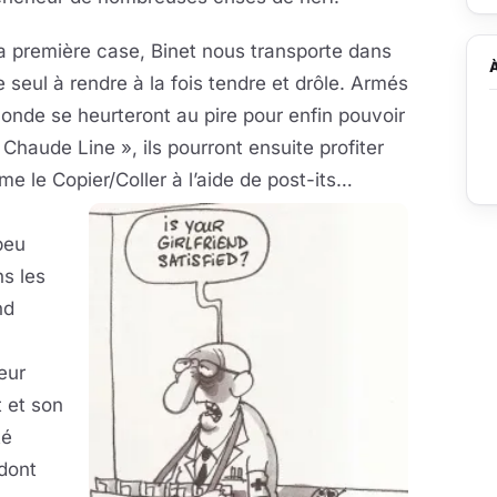
la première case, Binet nous transporte dans
le seul à rendre à la fois tendre et drôle. Armés
onde se heurteront au pire pour enfin pouvoir
« Chaude Line », ils pourront ensuite profiter
 le Copier/Coller à l’aide de post-its…
peu
s les
nd
eur
t et son
té
 dont