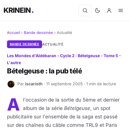
KRINEIN
Accueil
›
Bande dessinée
›
Actualité
Cinéma
BANDE DESSINÉE
ACTUALITÉ
Les Mondes d'Aldébaran - Cycle 2 : Bételgeuse - Tome 5 -
Séries
L'autre
Bételgeuse : la pub télé
Manga
Par
iscarioth
· 11 septembre 2005 · 1 min de lecture
I
BD
A
Livres
l'occasion de la sortie du 5ème et dernier
album de la série
Bételgeuse
, un spot
Jeux vidéo
publicitaire sur l'ensemble de la saga est passé
sur des chaînes du câble comme TRL9 et Paris
Jeux de société