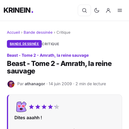
KRINEIN
Accueil
›
Bande dessinée
›
Critique
Cinéma
BANDE DESSINÉE
CRITIQUE
Beast - Tome 2 - Amrath, la reine sauvage
Séries
Beast - Tome 2 - Amrath, la reine
sauvage
Manga
Par
athanagor
· 14 juin 2009 · 2 min de lecture
BD
A
Livres
Jeux vidéo
Dites aaahh !
Jeux de société