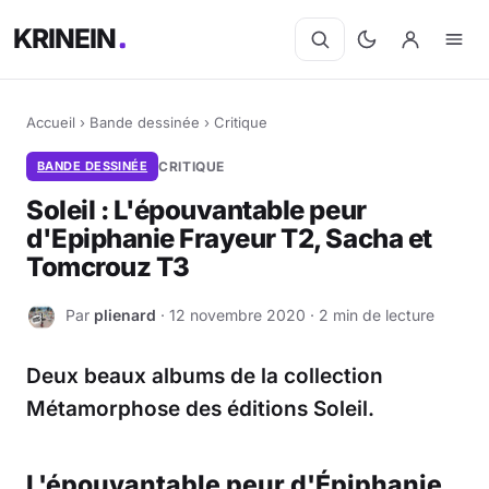
KRINEIN
Accueil
›
Bande dessinée
›
Critique
BANDE DESSINÉE
CRITIQUE
Soleil : L'épouvantable peur
d'Epiphanie Frayeur T2, Sacha et
Tomcrouz T3
Par
plienard
· 12 novembre 2020 · 2 min de lecture
P
Deux beaux albums de la collection
Métamorphose des éditions Soleil.
L'épouvantable peur d'Épiphanie