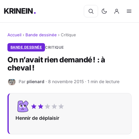
KRINEIN
Accueil
›
Bande dessinée
›
Critique
Cinéma
BANDE DESSINÉE
CRITIQUE
On n’avait rien demandé ! : à
Séries
cheval !
Manga
Par
plienard
· 8 novembre 2015 · 1 min de lecture
P
BD
Livres
Hennir de déplaisir
Jeux vidéo
Jeux de société