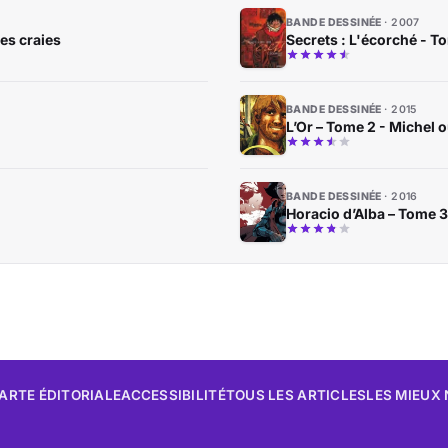
BANDE DESSINÉE
2007
es craies
Secrets : L'écorché - T
BANDE DESSINÉE
2015
L’Or – Tome 2 - Michel 
BANDE DESSINÉE
2016
Horacio d’Alba – Tome 
ARTE ÉDITORIALE
ACCESSIBILITÉ
TOUS LES ARTICLES
LES MIEUX