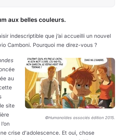
um aux belles couleurs.
sir indescriptible que j’ai accueilli un nouvel
lvio Camboni. Pourquoi me direz-vous ?
ondes
nnoncée
née au
cette
s
le site
ière
©Humanoïdes associés édition 2015.
l’on
ine crise d'adolescence. Et oui, chose