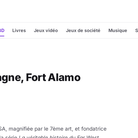
BD
Livres
Jeux vidéo
Jeux de société
Musique
S
agne, Fort Alamo
A, magnifiée par le 7ème art, et fondatrice
a série
La véritable histoire du Far West