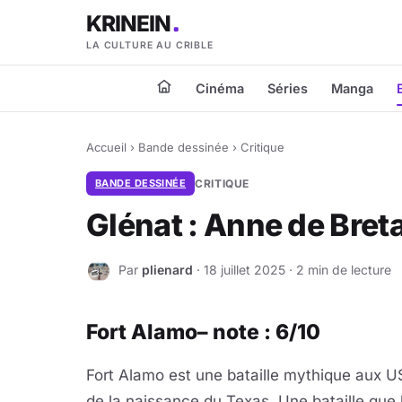
KRINEIN
LA CULTURE AU CRIBLE
Cinéma
Séries
Manga
Accueil
›
Bande dessinée
›
Critique
BANDE DESSINÉE
CRITIQUE
Glénat : Anne de Bret
Par
plienard
· 18 juillet 2025 · 2 min de lecture
P
Fort Alamo– note : 6/10
Fort Alamo est une bataille mythique aux US
de la naissance du Texas. Une bataille que l