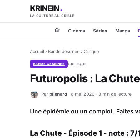
KRINEIN
LA CULTURE AU CRIBLE
Cinéma
Séries
Manga
Accueil
›
Bande dessinée
›
Critique
BANDE DESSINÉE
CRITIQUE
Futuropolis : La Chut
Par
plienard
· 8 mai 2020 · 3 min de lecture
P
Une épidémie ou un complot. Faites vo
La Chute - Épisode 1 - note : 7/