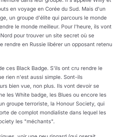
membre dans leur groupe. Il s'appelle Willy et
couts en voyage en Corée du Sud. Mais d'un
ge, un groupe d'élite qui parcours le monde
ndre le monde meilleur. Pour l'heure, ils vont
 Nord pour trouver un site secret où se
e rendre en Russie libérer un opposant retenu
de ces Black Badge. S'ils ont cru rendre le
 rien n'est aussi simple. Sont-ils
rs bien vue, non plus. Ils vont devoir se
e les White badge, les Blues ou encore les
 un groupe terroriste, la Honour Society, qui
sorte de complot mondialiste dans lequel les
Society les "méchants".
iques, voir une peu ringard (qui oserait