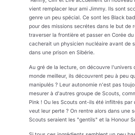
Kenny, Cliff et Lire accueillent un nouveau 
vient remplacer leur ami Jimmy. Ils sont s
genre un peu spécial. Ce sont les Black bad
pour des missions secrétes dans le but de re
traverser la frontière et passer en Corée du
cacherait un physicien nucléaire avant de s
dans une prison en Sibérie.
Au gré de la lecture, on découvre l'univers 
monde meilleur, ils découvrent peu à peu que
manipulés ? Leur autonomie n'est pas toujou
mesurer à d'autres groupe de Scouts, comm
Pink ! Ou les Scouts ont-ils été infiltrés par
veut leur perte ? On rentre alors dans une 
Scouts seraient les "gentils" et la Honour 
Si tous ces ingrédients semblent un peu bas