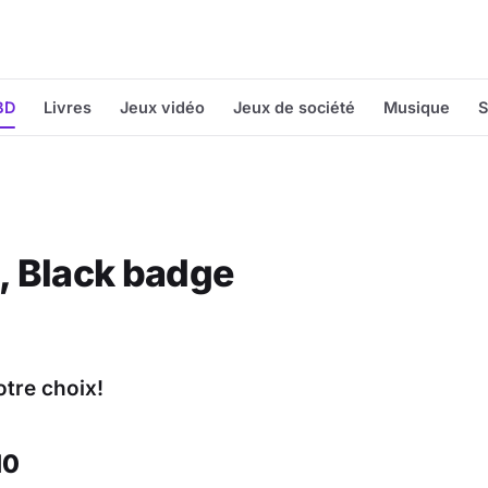
BD
Livres
Jeux vidéo
Jeux de société
Musique
S
e, Black badge
tre choix!
10