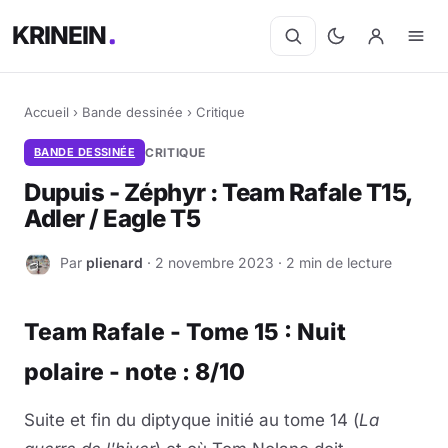
KRINEIN
Accueil
›
Bande dessinée
›
Critique
BANDE DESSINÉE
CRITIQUE
Dupuis - Zéphyr : Team Rafale T15,
Adler / Eagle T5
Par
plienard
· 2 novembre 2023 · 2 min de lecture
P
Team Rafale - Tome 15 : Nuit
polaire - note : 8/10
Suite et fin du diptyque initié au tome 14 (
La