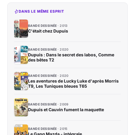
DANS LE MÊME ESPRIT
BANDE DESSINÉE
2013
C'était chez Dupuis
BANDE DESSINÉE
2020
Dupuis : Dans le secret des labos, Comme
des bêtes T2
BANDE DESSINÉE
2020
Les aventures de Lucky Luke d'après Morris
T9, Les Tuniques bleues T65
BANDE DESSINÉE
2009
Dupuis et Cauvin fument la maquette
BANDE DESSINÉE
2015
Le Gang Mazda - intégrale