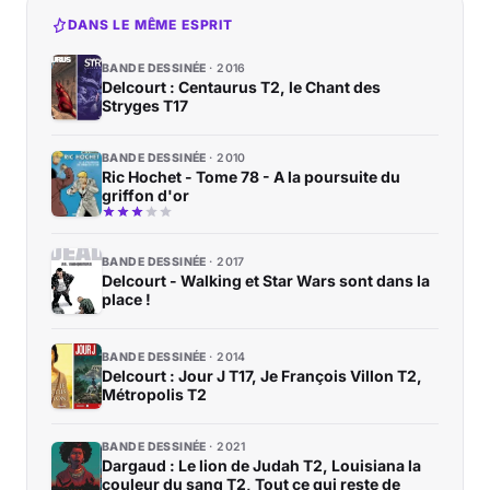
DANS LE MÊME ESPRIT
BANDE DESSINÉE
2016
Delcourt : Centaurus T2, le Chant des
Stryges T17
BANDE DESSINÉE
2010
Ric Hochet - Tome 78 - A la poursuite du
griffon d'or
BANDE DESSINÉE
2017
Delcourt - Walking et Star Wars sont dans la
place !
BANDE DESSINÉE
2014
Delcourt : Jour J T17, Je François Villon T2,
Métropolis T2
BANDE DESSINÉE
2021
Dargaud : Le lion de Judah T2, Louisiana la
couleur du sang T2, Tout ce qui reste de